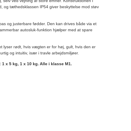
 selv ved vejning af store emner. Konstruktionen i
d, og tæthedsklassen IP54 giver beskyttelse mod støv
rpas og justerbare fødder. Den kan drives både via et
grammerbar autosluk-funktion hjælper med at spare
t lyser rødt, hvis vægten er for høj, gult, hvis den er
ig og intuitiv, især i travle arbejdsmiljøer.
1 x 5 kg, 1 x 10 kg. Alle i klasse M1.