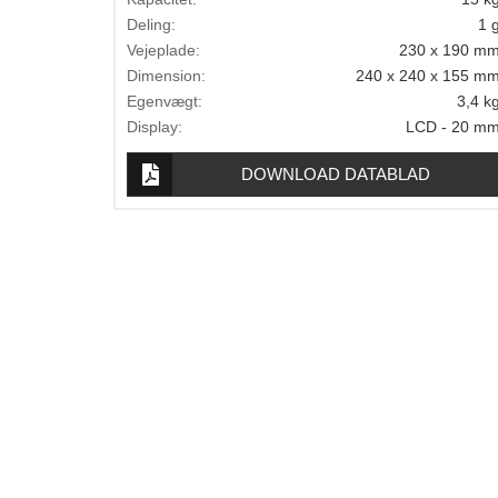
Lægevægte
Deling:
1 
Vejeplade:
230 x 190 m
Veterinærvægte
Dimension:
240 x 240 x 155 m
Egenvægt:
3,4 k
Vægtlodder
Display:
LCD - 20 m
Outlet
DOWNLOAD DATABLAD
Information
Om Vægtbutikken
Kalibrering og verifikation
Handelsbetingelser
Kontakt