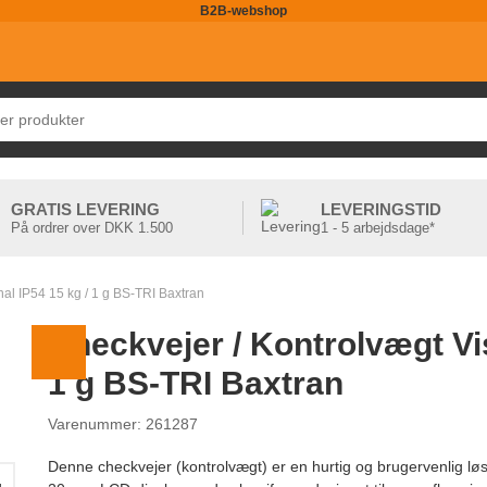
B2B-webshop
GRATIS LEVERING
LEVERINGSTID
På ordrer over DKK 1.500
1 - 5 arbejdsdage*
nal IP54 15 kg / 1 g BS-TRI Baxtran
Checkvejer / Kontrolvægt Vis
1 g BS-TRI Baxtran
Varenummer: 261287
Denne checkvejer (kontrolvægt) er en hurtig og brugervenlig løs
g