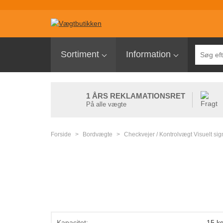
Sortiment
Sortiment
Information
Palleløfter med vægt
Pallevægte
1 ÅRS REKLAMATIONSRET
Tællevægte
På alle vægte
Kranvægte
Forside
>
Bordvægte
>
Checkvejer / Kontrolvægt Visuelt sig
Butiksvægte
Bordvægte
Gulvvægte
Laboratorievægte
Pakkevægte
Kapacitet:
15 k