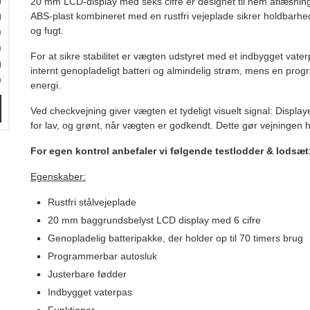
20 mm LCD-display med seks cifre er designet til nem aflæsning,
g
ABS-plast kombineret med en rustfri vejeplade sikrer holdbarhe
og fugt.
m
m
For at sikre stabilitet er vægten udstyret med et indbygget vate
g
internt genopladeligt batteri og almindelig strøm, mens en pro
m
energi.
Ved checkvejning giver vægten et tydeligt visuelt signal: Displaye
for lav, og grønt, når vægten er godkendt. Dette gør vejningen hurt
For egen kontrol anbefaler vi følgende testlodder & lodsæt: 
Egenskaber:
Rustfri stålvejeplade
20 mm baggrundsbelyst LCD display med 6 cifre
Genopladelig batteripakke, der holder op til 70 timers brug
Programmerbar autosluk
Justerbare fødder
Indbygget vaterpas
Funktioner