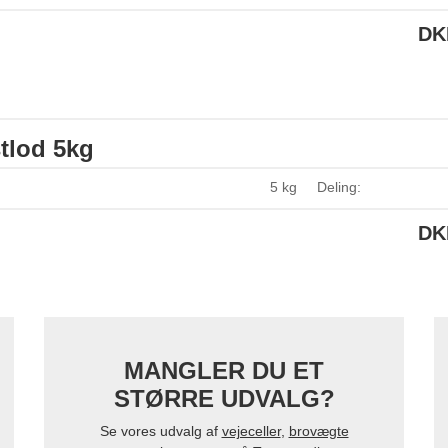
DK
tlod 5kg
5 kg
Deling:
DK
MANGLER DU ET
STØRRE UDVALG?
Se vores udvalg af
vejeceller
,
brovægte