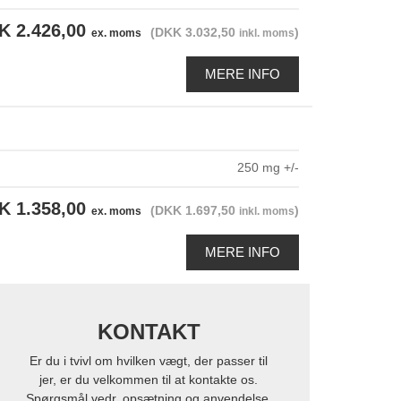
K 2.426,00
(DKK 3.032,50
)
ex. moms
inkl. moms
MERE INFO
250 mg +/-
K 1.358,00
(DKK 1.697,50
)
ex. moms
inkl. moms
MERE INFO
KONTAKT
Er du i tvivl om hvilken vægt, der passer til
jer, er du velkommen til at kontakte os.
Spørgsmål vedr. opsætning og anvendelse,