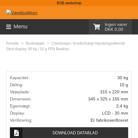
B2B-webshop
Sortiment
Ingen varer
Menu
DKK 0,00
Palleløfter med vægt
Forside
>
Bordvægte
>
Checkvejer / Kontrolvægt Handelsgodkendt
Pallevægte
Stort display 30 kg / 10 g FFN Baxtran
Tællevægte
Kranvægte
Kapacitet:
30 kg
Butiksvægte
Deling:
10 g
Vejeplade:
315 x 220 mm
Bordvægte
Dimension:
345 x 325 x 155 mm
Egenvægt:
3,4 kg
Gulvvægte
Display:
LCD - 30 mm
Laboratorievægte
Verificering:
Er fabriksverificeret
Pakkevægte
DOWNLOAD DATABLAD