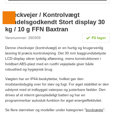
Lægevægte
Checkvejer / Kontrolvægt
Veterinærvægte
Handelsgodkendt Stort display 30
Vægtlodder
kg / 10 g FFN Baxtran
Outlet
Varenummer: 260309
På lager
Information
Denne checkvejer (kontrolvægt) er en hurtig og brugervenlig
løsning til præcis kontrolvejning. Det 30 mm baggrundsbelyste
Om Vægtbutikken
LCD-display sikrer tydelig aflæsning, mens konstruktionen i
holdbart ABS-plast med en rustfri vejeplade giver både
Kalibrering og verifikation
robusthed og hygiejnisk brug.
Handelsbetingelser
Vægten har en IP44-beskyttelse, hvilket gør den
Kontakt
modstandsdygtig over for støv og fugt. For øget stabilitet er den
udstyret med et indbygget vaterpas og justerbare fødder. Den
drives af et internt genopladeligt batteri og har en
programmerbar autosluk-funktion for øget energieffektivitet.
Se flere størrelser og modeller under kategorien "
bordvægte
".