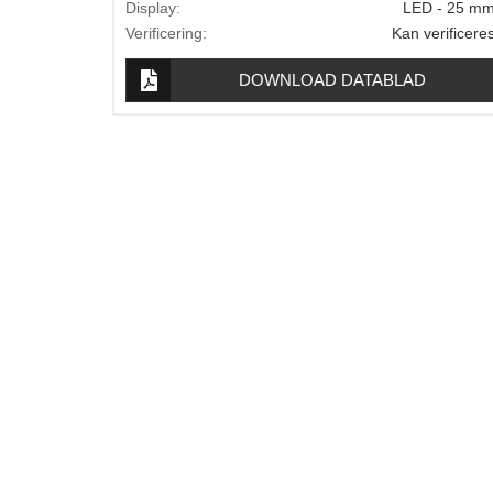
Display:
LED - 25 m
Lægevægte
Verificering:
Kan verificere
Veterinærvægte
DOWNLOAD DATABLAD
Vægtlodder
Outlet
Information
Om Vægtbutikken
Kalibrering og verifikation
Handelsbetingelser
Kontakt