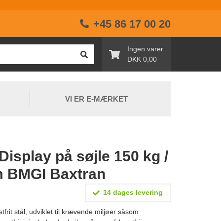
+45 86 17 00 20
Ingen varer
DKK 0,00
VI ER E-MÆRKET
 Display på søjle 150 kg /
m BMGI Baxtran
14 dages levering
frit stål, udviklet til krævende miljøer såsom