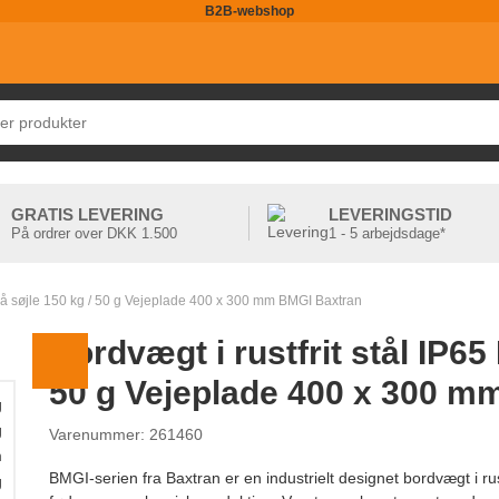
B2B-webshop
GRATIS LEVERING
LEVERINGSTID
På ordrer over DKK 1.500
1 - 5 arbejdsdage*
y på søjle 150 kg / 50 g Vejeplade 400 x 300 mm BMGI Baxtran
Bordvægt i rustfrit stål IP65
50 g Vejeplade 400 x 300 m
g
g
Varenummer: 261460
m
BMGI-serien fra Baxtran er en industrielt designet bordvægt i rust
g