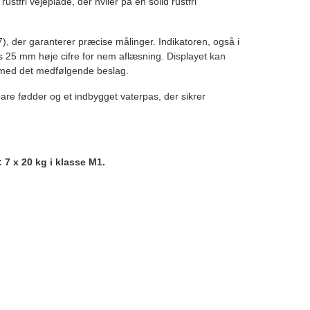
tfri vejeplade, der hviler på en solid rustfri
7), der garanterer præcise målinger. Indikatoren, også i
ks 25 mm høje cifre for nem aflæsning. Displayet kan
 med det medfølgende beslag.
bare fødder og et indbygget vaterpas, der sikrer
 7 x 20 kg i klasse M1.