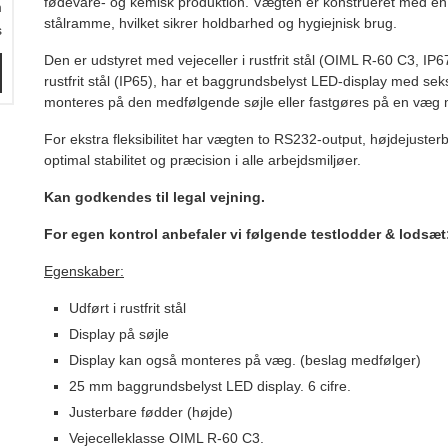
fødevare- og kemisk produktion. Vægten er konstrueret med en rus
m
stålramme, hvilket sikrer holdbarhed og hygiejnisk brug.
s
Den er udstyret med vejeceller i rustfrit stål (OIML R-60 C3, IP6
rustfrit stål (IP65), har et baggrundsbelyst LED-display med se
monteres på den medfølgende søjle eller fastgøres på en væg
For ekstra fleksibilitet har vægten to RS232-output, højdejuster
optimal stabilitet og præcision i alle arbejdsmiljøer.
Kan godkendes til legal vejning.
For egen kontrol anbefaler vi følgende testlodder & lodsæt:
Egenskaber:
Udført i rustfrit stål
Display på søjle
Display kan også monteres på væg. (beslag medfølger)
25 mm baggrundsbelyst LED display. 6 cifre.
Justerbare fødder (højde)
Vejecelleklasse OIML R-60 C3.