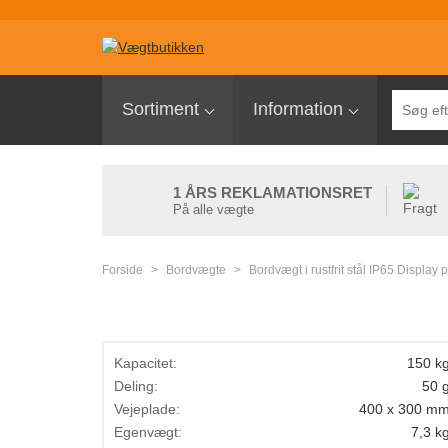
Sortiment
Sortiment
Information
Palleløfter med vægt
Pallevægte
1 ÅRS REKLAMATIONSRET
Tællevægte
På alle vægte
Kranvægte
Forside
>
Bordvægte
>
Bordvægt i rustfrit stål IP65 Displa
Butiksvægte
Bordvægte
Gulvvægte
Kapacitet:
150 k
Deling:
50 
Laboratorievægte
Vejeplade:
400 x 300 m
Pakkevægte
Egenvægt:
7,3 k