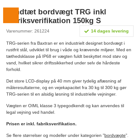
Lægevægte
Vandtæt bordvægt TRG inkl
Veterinærvægte
fabriksverifikation 150kg S
Vægtlodder
Varenummer: 261224
14 dages levering
Outlet
TRG-serien fra Baxtran er en industrielt designet bordvægt i
rustfrit stål, udviklet til brug i våde og krævende miljøer. Med en
Information
tæthedsklasse på IP68 er vægten fuldt beskyttet mod støv og
vand, hvilket sikrer driftssikkerhed under selv de hårdeste
Om Vægtbutikken
forhold.
Kalibrering og verifikation
Det store LCD-display på 40 mm giver tydelig aflæsning af
måleresultaterne, og en vejekapacitet fra 30 kg til 300 kg gør
Handelsbetingelser
TRG-serien til en alsidig løsning til industrielle vejninger.
Kontakt
Vægten er OIML klasse 3 typegodkendt og kan anvendes til
legal vejning ved handel.
Prisen er inkl. fabriksverifikation.
Se flere størrelser og modeller under kategorien "
bordvægte
".