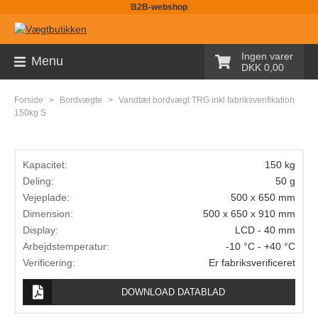
B2B-webshop
Sortiment
Ingen varer
Menu
DKK 0,00
Palleløfter med vægt
Forside
>
Bordvægte
>
Vandtæt bordvægt TRG inkl fabriksverifikation
Pallevægte
150kg S
Tællevægte
Kapacitet:
150 kg
Kranvægte
Deling:
50 g
Butiksvægte
Vejeplade:
500 x 650 mm
Dimension:
500 x 650 x 910 mm
Bordvægte
Display:
LCD - 40 mm
Arbejdstemperatur:
-10 °C - +40 °C
Gulvvægte
Verificering:
Er fabriksverificeret
Laboratorievægte
DOWNLOAD DATABLAD
Pakkevægte