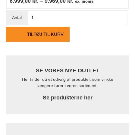
6.999,00
kr.
–
9.969,00
kr.
ex. moms
TILFØJ TIL KURV
SE VORES NYE OUTLET
Her finder du et udvalg af produkter, som vi ikke
længere fører i vores sortiment.
Se produkterne her