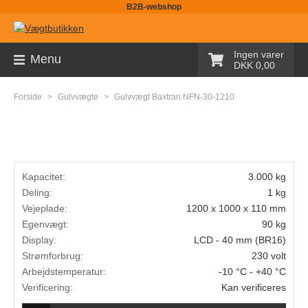
B2B-webshop
Sortiment
Ingen varer
Menu
DKK 0,00
Palleløfter med vægt
Forside
>
Gulvvægte
>
Gulvvægt Baxtran NFN-30-1210
Pallevægte
Tællevægte
Kranvægte
Kapacitet:
3.000 kg
Butiksvægte
Deling:
1 kg
Vejeplade:
1200 x 1000 x 110 mm
Bordvægte
Egenvægt:
90 kg
Gulvvægte
Display:
LCD - 40 mm (BR16)
Strømforbrug:
230 volt
Laboratorievægte
Arbejdstemperatur:
-10 °C - +40 °C
Verificering:
Kan verificeres
Pakkevægte