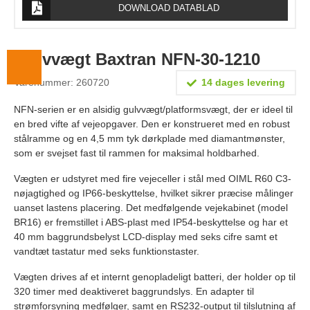
DOWNLOAD DATABLAD
Lægevægte
Veterinærvægte
Gulvvægt Baxtran NFN-30-1210
Vægtlodder
Varenummer: 260720
14 dages levering
Outlet
NFN-serien er en alsidig gulvvægt/platformsvægt, der er ideel til
Information
en bred vifte af vejeopgaver. Den er konstrueret med en robust
stålramme og en 4,5 mm tyk dørkplade med diamantmønster,
Om Vægtbutikken
som er svejset fast til rammen for maksimal holdbarhed.
Kalibrering og verifikation
Vægten er udstyret med fire vejeceller i stål med OIML R60 C3-
nøjagtighed og IP66-beskyttelse, hvilket sikrer præcise målinger
Handelsbetingelser
uanset lastens placering. Det medfølgende vejekabinet (model
BR16) er fremstillet i ABS-plast med IP54-beskyttelse og har et
Kontakt
40 mm baggrundsbelyst LCD-display med seks cifre samt et
vandtæt tastatur med seks funktionstaster.
Vægten drives af et internt genopladeligt batteri, der holder op til
320 timer med deaktiveret baggrundslys. En adapter til
strømforsyning medfølger, samt en RS232-output til tilslutning af