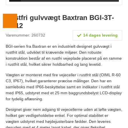
Lægevægte
Veterinærvægte
Rustfri gulvvægt Baxtran BGI-3T-
15-12
Vægtlodder
Varenummer: 260732
14 dages levering
Outlet
BGI-serien fra Baxtran er en industrielt designet gulvvægt i
Information
rustfrit stål, udviklet til krævende miljøer. Den robuste
konstruktion består af en rustfri vejeplade placeret på en ramme
Om Vægtbutikken
i rustfrit stål, hvilket sikrer holdbarhed og lang levetid.
Kalibrering og verifikation
Vægten er monteret med fire vejeceller i rustfrit stål (OIML R-60
C3, IP67), hvilket garanterer præcise målinger. Den har en
Handelsbetingelser
samleboks med IP66-beskyttelse samt en indikator i rustfrit stål
med IP65, udstyret med et 25 mm baggrundsbelyst LCD-display
Kontakt
for tydelig aflæsning.
Designet giver nem adgang til vejecellerne uden at løfte vægten,
hvilket gør vedligeholdelse enkel. For optimal stabilitet er
vægten udstyret med højdejusterbare fødder. Den leveres
desuden med et 4 meter langt kabel, der giver fleksibel