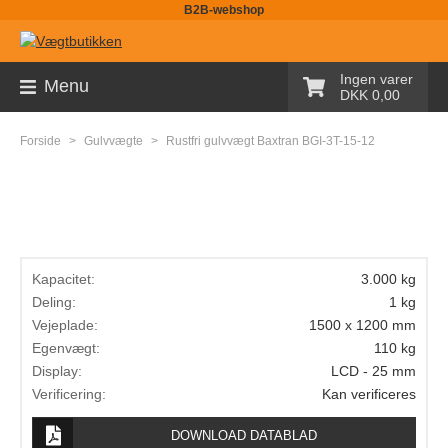
B2B-webshop
Sortiment
Ingen varer
Menu
DKK 0,00
Palleløfter med vægt
Forside
>
Gulvvægte
>
Rustfri gulvvægt Baxtran BGI-3T-15-12
Pallevægte
Tællevægte
Kranvægte
Butiksvægte
Kapacitet:
3.000 kg
Deling:
1 kg
Bordvægte
Vejeplade:
1500 x 1200 mm
Egenvægt:
110 kg
Gulvvægte
Display:
LCD - 25 mm
Laboratorievægte
Verificering:
Kan verificeres
Pakkevægte
DOWNLOAD DATABLAD