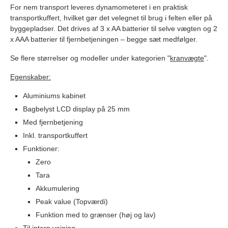
For nem transport leveres dynamometeret i en praktisk
transportkuffert, hvilket gør det velegnet til brug i felten eller på
byggepladser. Det drives af 3 x AA batterier til selve vægten og 2
x AAA batterier til fjernbetjeningen – begge sæt medfølger.
Se flere størrelser og modeller under kategorien "
kranvægte
".
Egenskaber:
Aluminiums kabinet
Bagbelyst LCD display på 25 mm
Med fjernbetjening
Inkl. transportkuffert
Funktioner:
Zero
Tara
Akkumulering
Peak value (Topværdi)
Funktion med to grænser (høj og lav)
Til intern vejning