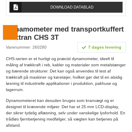
Lægevægte
DOWNLOAD DATABLAD
Veterinærvægte
Vægtlodder
Dynamometer med transportkuffert
Baxtran CHS 3T
Outlet
Varenummer: 260280
7 dages levering
Information
CHS-serien er et hurtigt og præcist dynamometer, ideelt til
Om Vægtbutikken
måling af trækkraft i reb, kabler og materialer som metalstænger
og bærende strukturer. Det kan også anvendes til test af
Kalibrering og verifikation
trækkraft på maskiner og køretøjer, hvilket gør det til en alsidig
løsning til industrielle applikationer i produktion, pakhuse og
Handelsbetingelser
lagerrum.
Kontakt
Dynamometeret kan desuden bruges som kranvægt og er
designet til krævende miljøer. Det har et 25 mm LCD-display,
der sikrer tydelig aflæsning, selv under vanskelige lysforhold. En
trådløs fjernbetjening medfølger, så vægten kan betjenes på
afstand.