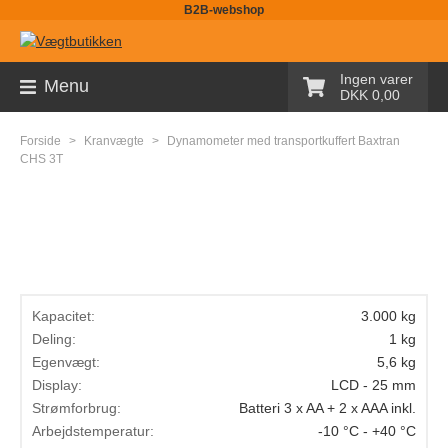
B2B-webshop
Sortiment
Ingen varer
Menu
DKK 0,00
Palleløfter med vægt
Forside
>
Kranvægte
>
Dynamometer med transportkuffert Baxtran
Pallevægte
CHS 3T
Tællevægte
Kranvægte
Butiksvægte
Bordvægte
Kapacitet:
3.000 kg
Deling:
1 kg
Gulvvægte
Egenvægt:
5,6 kg
Display:
LCD - 25 mm
Laboratorievægte
Strømforbrug:
Batteri 3 x AA + 2 x AAA inkl.
Pakkevægte
Arbejdstemperatur:
-10 °C - +40 °C