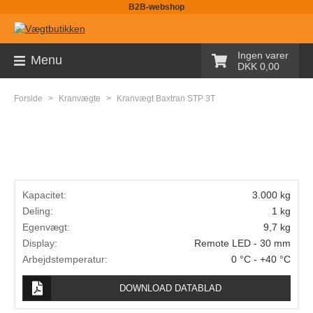
B2B-webshop
Sortiment
Ingen varer
Menu
DKK 0,00
Palleløfter med vægt
Forside
>
Kranvægte
>
Kranvægt Baxtran STP 3T
Pallevægte
Tællevægte
Kranvægte
Butiksvægte
Kapacitet:
3.000 kg
Deling:
1 kg
Bordvægte
Egenvægt:
9,7 kg
Display:
Remote LED - 30 mm
Gulvvægte
Arbejdstemperatur:
0 °C - +40 °C
Laboratorievægte
DOWNLOAD DATABLAD
Pakkevægte