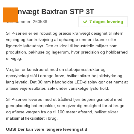
Lægevægte
Kranvægt Baxtran STP 3T
Veterinærvægte
Varenummer: 260536
7 dages levering
Vægtlodder
STP-serien er en robust og præcis kranvægt designet til intern
Outlet
vejning og kontrolvejning af ophængte emner i kraner eller
lignende løfteudstyr. Den er ideel til industrielle miljøer som
Information
produktion, pakhuse og lagerrum, hvor præcision og holdbarhed
er vigtig.
Om Vægtbutikken
Vægten er konstrueret med en støbejernsstruktur og
Kalibrering og verifikation
epoxybelagt stål i orange farve, hvilket sikrer høj slidstyrke og
lang levetid. Det 30 mm håndholdte LED-display gør det nemt at
Handelsbetingelser
aflæse vejeresultater, selv under vanskelige lysforhold.
Kontakt
STP-serien leveres med et trådløst fjernbetjeningsmodul med
genopladelig batteripakke, som giver dig mulighed for at bruge
og aflæse vægten fra op til 100 meter afstand, hvilket sikrer
maksimal fleksibilitet i brug.
OBS! Der kan være længere leveringstid