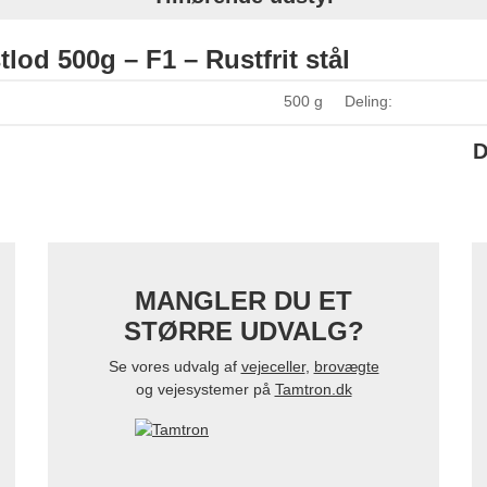
lod 500g – F1 – Rustfrit stål
500 g
Deling:
D
MANGLER DU ET
STØRRE UDVALG?
Se vores udvalg af
vejeceller
,
brovægte
og vejesystemer på
Tamtron.dk