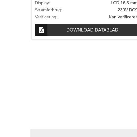
Display:
LCD 16,5 m
Lægevægte
Strømforbrug:
230V DC
Veterinærvægte
Verificering:
Kan verificere
Vægtlodder
DOWNLOAD DATABLAD
Outlet
Information
Om Vægtbutikken
Kalibrering og verifikation
Handelsbetingelser
Kontakt