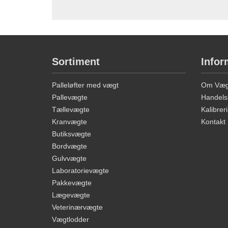
Sortiment
Infor
Palleløfter med vægt
Om Vægt
Pallevægte
Handels
Tællevægte
Kalibreri
Kranvægte
Kontakt
Butiksvægte
Bordvægte
Gulvvægte
Laboratorievægte
Pakkevægte
Lægevægte
Veterinærvægte
Vægtlodder