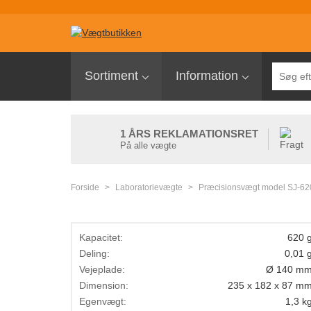
Sortiment
Sortiment
Information
Palleløfter med vægt
Pallevægte
1 ÅRS REKLAMATIONSRET
Tællevægte
På alle vægte
Kranvægte
Forside
>
Laboratorievægte
>
Præcisionsvægt model SJ-6
Butiksvægte
Bordvægte
Kapacitet:
620 
Gulvvægte
Deling:
0,01 
Laboratorievægte
Vejeplade:
Ø 140 m
Dimension:
235 x 182 x 87 m
Pakkevægte
Egenvægt:
1,3 k