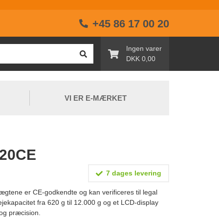
+45 86 17 00 20
Ingen varer
DKK 0,00
VI ER E-MÆRKET
620CE
7 dages levering
. Vægtene er CE-godkendte og kan verificeres til legal
ejekapacitet fra 620 g til 12.000 g og et LCD-display
og præcision.