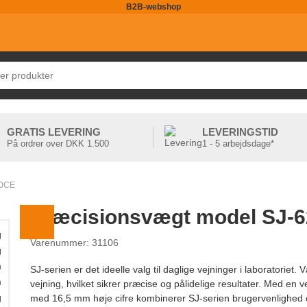
B2B-webshop
GRATIS LEVERING
LEVERINGSTID
På ordrer over DKK 1.500
1 - 5 arbejdsdage*
20CE
Præcisionsvægt model SJ-
g
Varenummer: 31106
g
m
SJ-serien er det ideelle valg til daglige vejninger i laboratoriet
m
vejning, hvilket sikrer præcise og pålidelige resultater. Med en v
g
med 16,5 mm høje cifre kombinerer SJ-serien brugervenlighed 