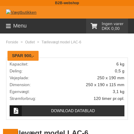
B2B-webshop
Sortiment
Ingen varer
Menu
DKK 0,00
Palleløfter med vægt
Forside
>
Outlet
>
Tællevægt model LAC-6
Pallevægte
SPAR 900,-
Tællevægte
Kapacitet:
6 kg
Kranvægte
Deling:
0,5 g
Vejeplade:
250 x 190 mm
Butiksvægte
Dimension:
250 x 190 x 115 mm
Egenvægt:
3,1 kg
Bordvægte
Strømforbrug:
120 timer pr.opl.
Gulvvægte
DOWNLOAD DATABLAD
Laboratorievægte
Pakkevægte
Tællevægt model LAC-6