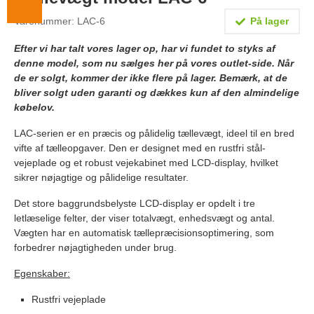
Lægevægte
Varenummer: LAC-6
På lager
Veterinærvægte
Efter vi har talt vores lager op, har vi fundet to styks af
denne model, som nu sælges her på vores outlet-side. Når
Vægtlodder
de er solgt, kommer der ikke flere på lager. Bemærk, at de
Outlet
bliver solgt uden garanti og dækkes kun af den almindelige
købelov.
Information
LAC-serien er en præcis og pålidelig tællevægt, ideel til en bred
vifte af tælleopgaver. Den er designet med en rustfri stål-
Om Vægtbutikken
vejeplade og et robust vejekabinet med LCD-display, hvilket
Kalibrering og verifikation
sikrer nøjagtige og pålidelige resultater.
Handelsbetingelser
Det store baggrundsbelyste LCD-display er opdelt i tre
letlæselige felter, der viser totalvægt, enhedsvægt og antal.
Kontakt
Vægten har en automatisk tællepræcisionsoptimering, som
forbedrer nøjagtigheden under brug.
Egenskaber:
Rustfri vejeplade