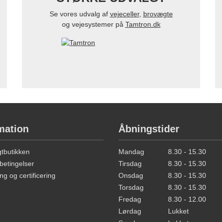
Se vores udvalg af
vejeceller
,
brovægte
og vejesystemer på
Tamtron.dk
mation
Åbningstider
butikken
Mandag
8.30 - 15.30
betingelser
Tirsdag
8.30 - 15.30
ng og certificering
Onsdag
8.30 - 15.30
Torsdag
8.30 - 15.30
Fredag
8.30 - 12.00
Lørdag
Lukket