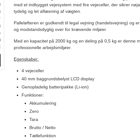
g
med et indbygget vejesystem med fire vejeceller, der sikrer nøj
g
tydelig og let aflæsning af vægten.
r
Palleløfteren er godkendt til legal vejning (handelsvejning) og er 
g
og modstandsdygtig over for krævende miljøer.
m
i
Med en kapacitet på 2000 kg og en deling på 0,5 kg er denne mode
C
professionelle arbejdsmiljøer.
Egenskaber:
4 vejeceller
40 mm baggrundsbelyst LCD display
Genopladelig batteripakke (Li-ion)
Funktioner:
Akkumulering
Zero
Tara
Brutto / Netto
Tællefunktion