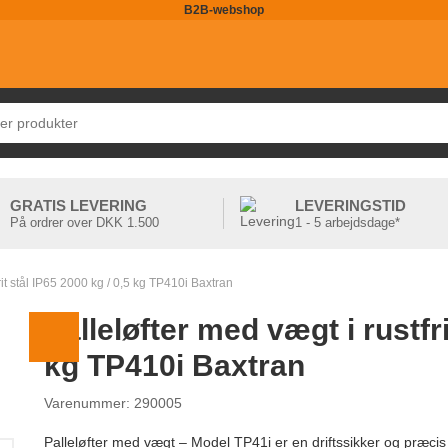
B2B-webshop
GRATIS LEVERING
LEVERINGSTID
På ordrer over DKK 1.500
1 - 5 arbejdsdage*
rit stål IP65 2000 kg / 0,5 kg TP410i Baxtran
Palleløfter med vægt i rustfri
kg TP410i Baxtran
Varenummer: 290005
Palleløfter med vægt – Model TP41i er en driftssikker og præcis l