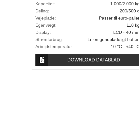
Kapacitet:
1.000/2.000 k
Lægevægte
Deling:
200/500 
Veterinærvægte
Vejeplade:
Passer til euro-palle
Egenvægt:
118 k
Vægtlodder
Display:
LCD - 40 m
Strømforbrug:
Li-ion genopladeligt batter
Outlet
Arbejdstemperatur:
-10 °C - +40 °
Information
DOWNLOAD DATABLAD
Om Vægtbutikken
Kalibrering og verifikation
Handelsbetingelser
Kontakt