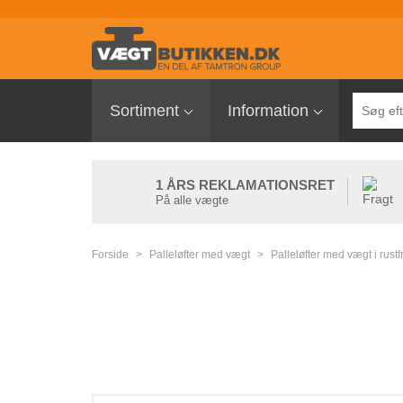
Sortiment
Sortiment
Information
Palleløfter med vægt
Pallevægte
Tællevægte
1 ÅRS REKLAMATIONSRET
På alle vægte
Kranvægte
Butiksvægte
Forside
>
Palleløfter med vægt
>
Palleløfter med vægt i rustf
Bordvægte
Gulvvægte
Laboratorievægte
Pakkevægte