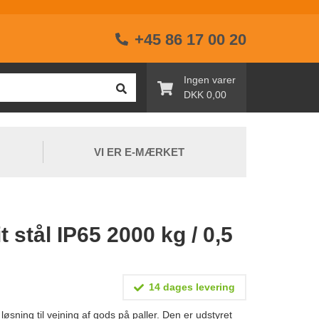
+45 86 17 00 20
Ingen varer
DKK 0,00
VI ER E-MÆRKET
t stål IP65 2000 kg / 0,5
14 dages levering
øsning til vejning af gods på paller. Den er udstyret