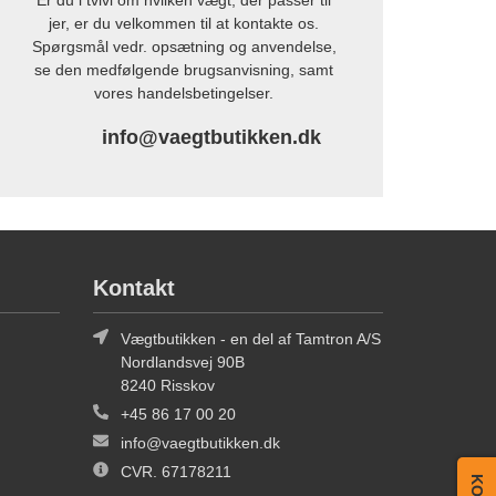
Er du i tvivl om hvilken vægt, der passer til
jer, er du velkommen til at kontakte os.
Spørgsmål vedr. opsætning og anvendelse,
se den medfølgende brugsanvisning, samt
vores handelsbetingelser.
info@vaegtbutikken.dk
Kontakt
Vægtbutikken - en del af Tamtron A/S
Nordlandsvej 90B
8240 Risskov
+45 86 17 00 20
info@vaegtbutikken.dk
CVR. 67178211