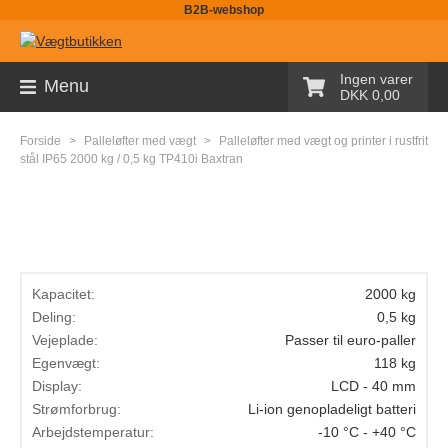
B2B-webshop
Sortiment
Ingen varer
Menu
DKK 0,00
Palleløfter med vægt
Forside
>
Palleløfter med vægt
>
Palleløfter med vægt og printer i rustfrit
Pallevægte
stål IP65 2000 kg / 0,5 kg TP410i Baxtran
Tællevægte
Kranvægte
Butiksvægte
Kapacitet:
2000 kg
Bordvægte
Deling:
0,5 kg
Vejeplade:
Passer til euro-paller
Gulvvægte
Egenvægt:
118 kg
Display:
LCD - 40 mm
Laboratorievægte
Strømforbrug:
Li-ion genopladeligt batteri
Pakkevægte
Arbejdstemperatur:
-10 °C - +40 °C