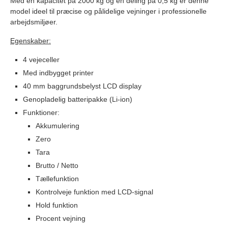
Med en kapacitet på 2000 kg og en deling på 0,5 kg er denne
model ideel til præcise og pålidelige vejninger i professionelle
arbejdsmiljøer.
Egenskaber:
4 vejeceller
Med indbygget printer
40 mm baggrundsbelyst LCD display
Genopladelig batteripakke (Li-ion)
Funktioner:
Akkumulering
Zero
Tara
Brutto / Netto
Tællefunktion
Kontrolveje funktion med LCD-signal
Hold funktion
Procent vejning