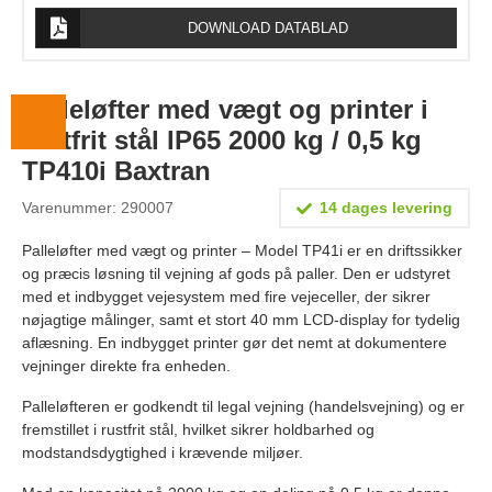
Lægevægte
DOWNLOAD DATABLAD
Veterinærvægte
Vægtlodder
Palleløfter med vægt og printer i
rustfrit stål IP65 2000 kg / 0,5 kg
Outlet
TP410i Baxtran
Information
Varenummer: 290007
14 dages levering
Om Vægtbutikken
Palleløfter med vægt og printer – Model TP41i er en driftssikker
og præcis løsning til vejning af gods på paller. Den er udstyret
Kalibrering og verifikation
med et indbygget vejesystem med fire vejeceller, der sikrer
Handelsbetingelser
nøjagtige målinger, samt et stort 40 mm LCD-display for tydelig
aflæsning. En indbygget printer gør det nemt at dokumentere
Kontakt
vejninger direkte fra enheden.
Palleløfteren er godkendt til legal vejning (handelsvejning) og er
fremstillet i rustfrit stål, hvilket sikrer holdbarhed og
modstandsdygtighed i krævende miljøer.