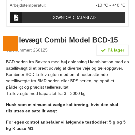
Lægevægte
Arbejdstemperatur:
-10 °C - +40 °C
Veterinærvægte
DOWNLOAD DATABLAD
Vægtlodder
Tællevægt Combi Model BCD-15
Outlet
Varenummer: 260125
På lager
Information
BCD serien fra Baxtran med høj opløsning i kombination med en
Om Vægtbutikken
satellitvægt til et bredt udvalg af diverse veje og tælleopgaver.
Kombiner BCD tællevægten med en af nedenstående
Kalibrering og verifikation
satellitvægte fra BMR serien eller BPS serien, og opnå et
Handelsbetingelser
pålideligt og præcist tælleresultat.
Tællevægte med kapacitet fra 3 - 3000 kg
Kontakt
Husk som minimum at vælge kalibrering, hvis den skal
tilsluttes en satellit vægt
For egenkontrol anbefaler vi følgende testlodder: 5 g og 5
kg Klasse M1