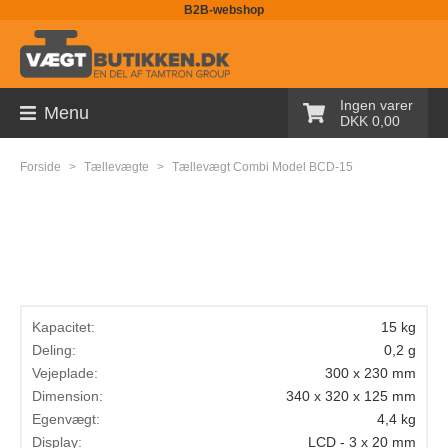
B2B-webshop
Sortiment
Ingen varer
Menu
Palleløfter med vægt
DKK 0,00
Pallevægte
Forside
>
Tællevægte
>
Tællevægt Combi Model BCD-15
Tællevægte
Kranvægte
Butiksvægte
Bordvægte
Kapacitet:
15 kg
Gulvvægte
Deling:
0,2 g
Vejeplade:
300 x 230 mm
Laboratorievægte
Dimension:
340 x 320 x 125 mm
Egenvægt:
4,4 kg
Pakkevægte
Display:
LCD - 3 x 20 mm