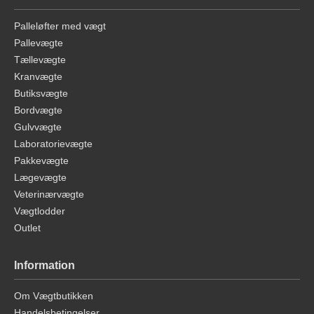
Palleløfter med vægt
Pallevægte
Tællevægte
Kranvægte
Butiksvægte
Bordvægte
Gulvvægte
Laboratorievægte
Pakkevægte
Lægevægte
Veterinærvægte
Vægtlodder
Outlet
Information
Om Vægtbutikken
Handelsbetingelser