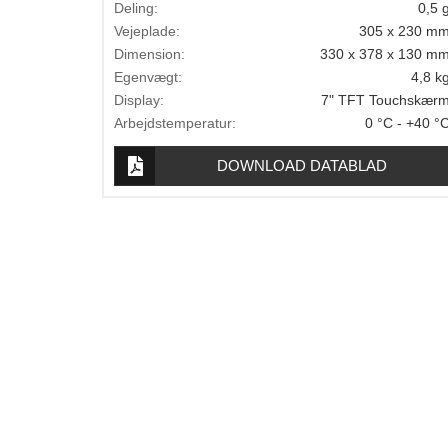
Deling:
0,5 
Lægevægte
Vejeplade:
305 x 230 m
Veterinærvægte
Dimension:
330 x 378 x 130 m
Egenvægt:
4,8 k
Vægtlodder
Display:
7" TFT Touchskær
Arbejdstemperatur:
0 °C - +40 °
Outlet
DOWNLOAD DATABLAD
Information
Om Vægtbutikken
Kalibrering og verifikation
Handelsbetingelser
Kontakt