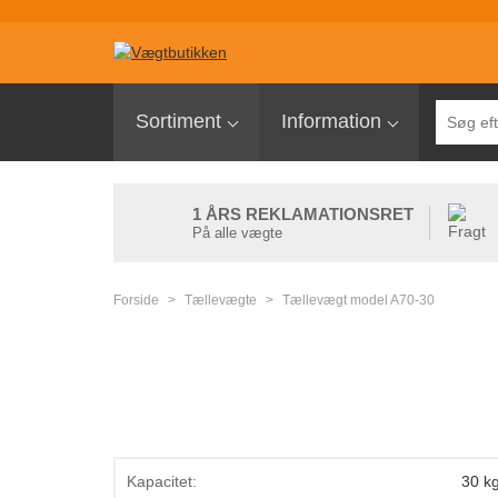
Sortiment
Sortiment
Information
Palleløfter med vægt
Pallevægte
1 ÅRS REKLAMATIONSRET
Tællevægte
På alle vægte
Kranvægte
Forside
>
Tællevægte
>
Tællevægt model A70-30
Butiksvægte
Bordvægte
Gulvvægte
Laboratorievægte
Pakkevægte
Kapacitet:
30 k