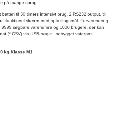
lse på mange sprog.
batteri til 30 timers intensivt brug. 2 RS232 output, til
ltifunktionel skærm med optællingsmål. Farveændring
nd 9999 søgbare varenumre og 1000 brugere, der kan
lformat (*.CSV) via USB-nøgle. Indbygget vaterpas.
10 kg Klasse M1