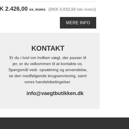
K 2.426,00
(DKK 3.032,50
)
ex. moms
inkl. moms
MERE INFO
KONTAKT
Er du i tvivl om hvilken vægt, der passer til
jer, er du velkommen til at kontakte os.
Spørgsmål vedr. opsætning og anvendelse,
se den medfølgende brugsanvisning, samt
vores handelsbetingelser.
info@vaegtbutikken.dk