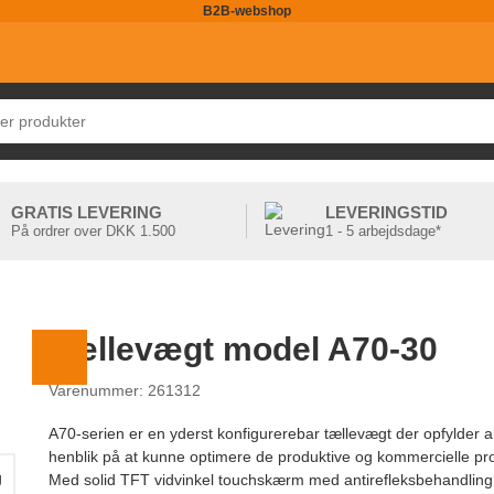
B2B-webshop
GRATIS LEVERING
LEVERINGSTID
På ordrer over DKK 1.500
1 - 5 arbejdsdage*
Tællevægt model A70-30
Varenummer: 261312
A70-serien er en yderst konfigurerebar tællevægt der opfylder a
henblik på at kunne optimere de produktive og kommercielle pr
g
Med solid TFT vidvinkel touchskærm med antirefleksbehandling