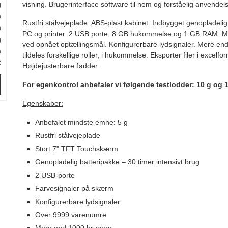
g
visning. Brugerinterface software til nem og forståelig anvende
m
Rustfri stålvejeplade. ABS-plast kabinet. Indbygget genopladeligt 
m
PC og printer. 2 USB porte. 8 GB hukommelse og 1 GB RAM. Mu
g
ved opnået optællingsmål. Konfigurerbare lydsignaler. Mere e
m
tildeles forskellige roller, i hukommelse. Eksporter filer i exce
C
Højdejusterbare fødder.
For egenkontrol anbefaler vi følgende testlodder: 10 g og 
Egenskaber:
Anbefalet mindste emne: 5 g
Rustfri stålvejeplade
Stort 7" TFT Touchskærm
Genopladelig batteripakke – 30 timer intensivt brug
2 USB-porte
Farvesignaler på skærm
Konfigurerbare lydsignaler
Over 9999 varenumre
Mere end 1000 brugere