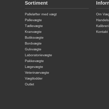
Sortiment
Infor
Palleløfter med vægt
Om Vægt
Pallevægte
Handels
Tællevægte
Kalibreri
Kranvægte
Kontakt
Butiksvægte
Bordvægte
Gulvvægte
Laboratorievægte
Pakkevægte
Lægevægte
Veterinærvægte
Vægtlodder
Outlet