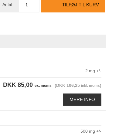
TILFØJ TIL KURV
2 mg +/-
DKK 85,00
(DKK 106,25
)
ex. moms
inkl. moms
MERE INFO
500 mg +/-