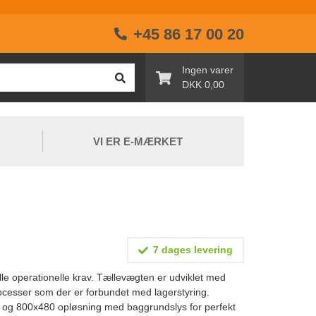
+45 86 17 00 20
Ingen varer
DKK 0,00
VI ER E-MÆRKET
7 dages levering
lle operationelle krav. Tællevægten er udviklet med
ocesser som der er forbundet med lagerstyring.
 og 800x480 opløsning med baggrundslys for perfekt