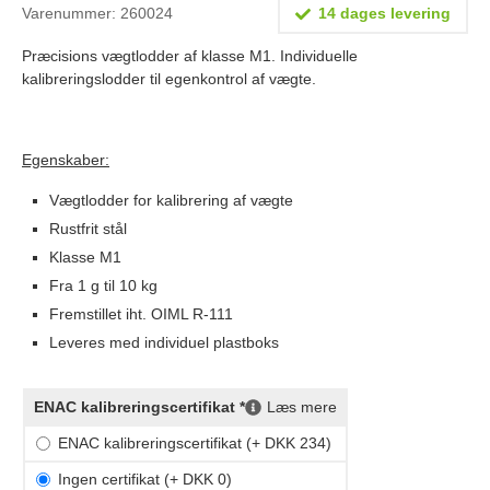
Varenummer: 260024
14 dages levering
Lægevægte
Præcisions vægtlodder af klasse M1. Individuelle
Veterinærvægte
kalibreringslodder til egenkontrol af vægte.
Vægtlodder
Outlet
Egenskaber:
Information
Vægtlodder for kalibrering af vægte
Rustfrit stål
Om Vægtbutikken
Klasse M1
Kalibrering og verifikation
Fra 1 g til 10 kg
Fremstillet iht. OIML R-111
Handelsbetingelser
Leveres med individuel plastboks
Kontakt
ENAC kalibreringscertifikat *
Læs mere
ENAC kalibreringscertifikat (+ DKK 234)
Ingen certifikat (+ DKK 0)