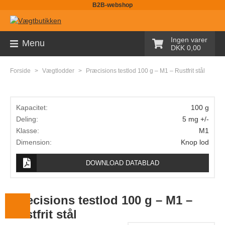
B2B-webshop
Sortiment
Ingen varer
Menu
DKK 0,00
Palleløfter med vægt
Forside
>
Vægtlodder
>
Præcisions testlod 100 g – M1 – Rustfrit stål
Pallevægte
Tællevægte
Kapacitet:
100 g
Kranvægte
Deling:
5 mg +/-
Klasse:
M1
Butiksvægte
Dimension:
Knop lod
Bordvægte
DOWNLOAD DATABLAD
Gulvvægte
Laboratorievægte
Præcisions testlod 100 g – M1 –
Rustfrit stål
Pakkevægte