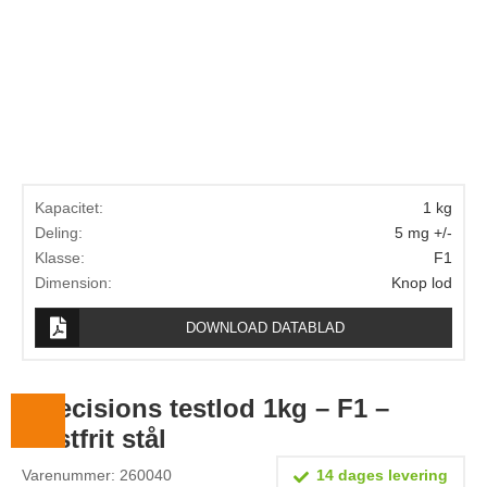
Lægevægte
Veterinærvægte
Vægtlodder
Outlet
Information
Kapacitet:
1 kg
Om Vægtbutikken
Deling:
5 mg +/-
Klasse:
F1
Kalibrering og verifikation
Dimension:
Knop lod
Handelsbetingelser
DOWNLOAD DATABLAD
Kontakt
Præcisions testlod 1kg – F1 –
Rustfrit stål
Varenummer: 260040
14 dages levering