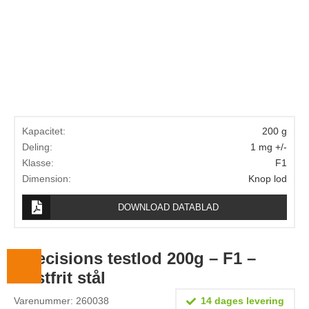
Lægevægte
Veterinærvægte
Vægtlodder
Outlet
Information
Kapacitet:
200 g
Om Vægtbutikken
Deling:
1 mg +/-
Klasse:
F1
Kalibrering og verifikation
Dimension:
Knop lod
Handelsbetingelser
DOWNLOAD DATABLAD
Kontakt
Præcisions testlod 200g – F1 –
Rustfrit stål
Varenummer: 260038
14 dages levering