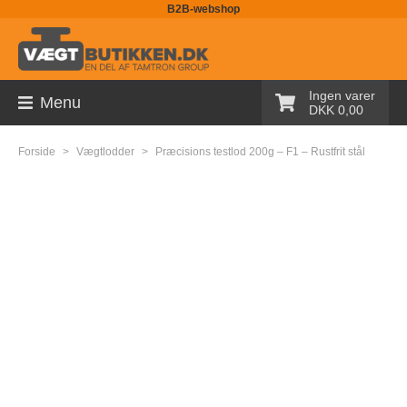
B2B-webshop
Sortiment
Ingen varer
Menu
Palleløfter med vægt
DKK 0,00
Pallevægte
Forside
>
Vægtlodder
>
Præcisions testlod 200g – F1 – Rustfrit stål
Tællevægte
Kranvægte
Butiksvægte
Bordvægte
Gulvvægte
Laboratorievægte
Pakkevægte