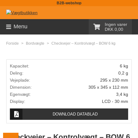
B2B-webshop
Sortiment
Ingen varer
Menu
DKK 0,00
Palleløfter med vægt
Forside
>
Bordvægte
>
Checkvejer – Kontrolvægt – BOW 6 kg
Pallevægte
Tællevægte
Kapacitet:
6 kg
Kranvægte
Deling:
0,2 g
Vejeplade:
295 x 230 mm
Butiksvægte
Dimension:
305 x 345 x 112 mm
Egenvægt:
3,4 kg
Bordvægte
Display:
LCD - 30 mm
Gulvvægte
DOWNLOAD DATABLAD
Laboratorievægte
Pakkevægte
Checkvejer – Kontrolvægt – BOW 6