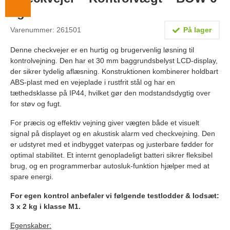
Lægevægte
kg
Veterinærvægte
Varenummer: 261501
På lager
Vægtlodder
Denne checkvejer er en hurtig og brugervenlig løsning til
kontrolvejning. Den har et 30 mm baggrundsbelyst LCD-display,
Outlet
der sikrer tydelig aflæsning. Konstruktionen kombinerer holdbart
ABS-plast med en vejeplade i rustfrit stål og har en
Information
tæthedsklasse på IP44, hvilket gør den modstandsdygtig over
for støv og fugt.
Om Vægtbutikken
For præcis og effektiv vejning giver vægten både et visuelt
Kalibrering og verifikation
signal på displayet og en akustisk alarm ved checkvejning. Den
er udstyret med et indbygget vaterpas og justerbare fødder for
Handelsbetingelser
optimal stabilitet. Et internt genopladeligt batteri sikrer fleksibel
brug, og en programmerbar autosluk-funktion hjælper med at
Kontakt
spare energi.
For egen kontrol anbefaler vi følgende testlodder & lodsæt:
3 x 2 kg i klasse M1.
Egenskaber: