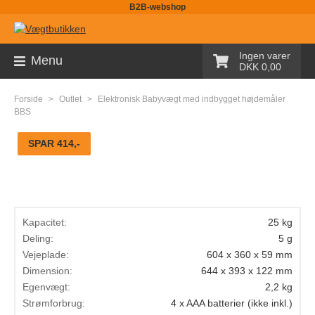
B2B-webshop
Sortiment
Ingen varer
Menu
DKK 0,00
Palleløfter med vægt
Forside
>
Outlet
>
Elektronisk Babyvægt med indbygget højdemåler
Pallevægte
BBS
Tællevægte
SPAR 414,-
Kranvægte
Butiksvægte
Bordvægte
Kapacitet:
25 kg
Deling:
5 g
Gulvvægte
Vejeplade:
604 x 360 x 59 mm
Dimension:
644 x 393 x 122 mm
Laboratorievægte
Egenvægt:
2,2 kg
Pakkevægte
Strømforbrug:
4 x AAA batterier (ikke inkl.)