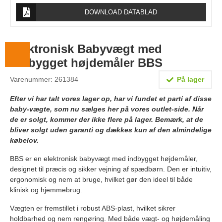
Lægevægte
DOWNLOAD DATABLAD
Veterinærvægte
Vægtlodder
Elektronisk Babyvægt med
indbygget højdemåler BBS
Outlet
Varenummer: 261384
På lager
Information
Efter vi har talt vores lager op, har vi fundet et parti af disse
Om Vægtbutikken
baby-vægte, som nu sælges her på vores outlet-side. Når
de er solgt, kommer der ikke flere på lager. Bemærk, at de
Kalibrering og verifikation
bliver solgt uden garanti og dækkes kun af den almindelige
købelov.
Handelsbetingelser
BBS er en elektronisk babyvægt med indbygget højdemåler,
Kontakt
designet til præcis og sikker vejning af spædbørn. Den er intuitiv,
ergonomisk og nem at bruge, hvilket gør den ideel til både
klinisk og hjemmebrug.
Vægten er fremstillet i robust ABS-plast, hvilket sikrer
holdbarhed og nem rengøring. Med både vægt- og højdemåling