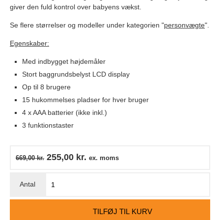
giver den fuld kontrol over babyens vækst.
Se flere størrelser og modeller under kategorien "
personvægte
".
Egenskaber:
Med indbygget højdemåler
Stort baggrundsbelyst LCD display
Op til 8 brugere
15 hukommelses pladser for hver bruger
4 x AAA batterier (ikke inkl.)
3 funktionstaster
255,00
kr.
669,00
kr.
ex. moms
TILFØJ TIL KURV