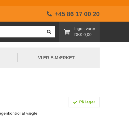
+45 86 17 00 20
Ingen varer
DKK 0,00
VI ER E-MÆRKET
På lager
 egenkontrol af vægte.