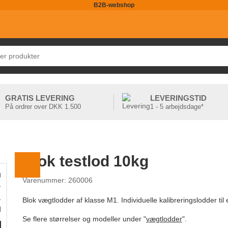
B2B-webshop
GRATIS LEVERING
LEVERINGSTID
På ordrer over DKK 1.500
1 - 5 arbejdsdage*
Blok testlod 10kg
g
Varenummer: 260006
-
1
Blok vægtlodder af klasse M1. Individuelle kalibreringslodder til
d
Se flere størrelser og modeller under "
vægtlodder
".