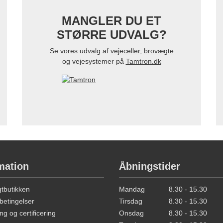
MANGLER DU ET
STØRRE UDVALG?
Se vores udvalg af
vejeceller
,
brovægte
og vejesystemer på
Tamtron.dk
mation
Åbningstider
butikken
Mandag
8.30 - 15.30
betingelser
Tirsdag
8.30 - 15.30
ng og certificering
Onsdag
8.30 - 15.30