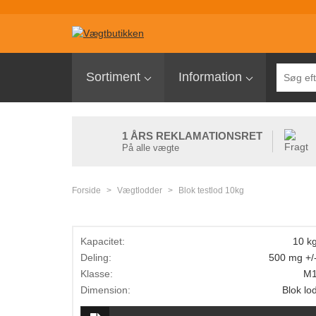
Sortiment
Sortiment
Information
Palleløfter med vægt
Pallevægte
1 ÅRS REKLAMATIONSRET
Tællevægte
På alle vægte
Kranvægte
Forside
>
Vægtlodder
>
Blok testlod 10kg
Butiksvægte
Bordvægte
Kapacitet:
10 k
Gulvvægte
Deling:
500 mg +/
Laboratorievægte
Klasse:
M
Dimension:
Blok lo
Pakkevægte